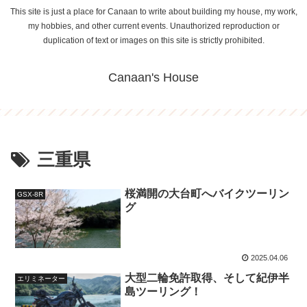
This site is just a place for Canaan to write about building my house, my work,
my hobbies, and other current events. Unauthorized reproduction or
duplication of text or images on this site is strictly prohibited.
Canaan's House
三重県
桜満開の大台町へバイクツーリン
GSX-8R
グ
2025.04.06
大型二輪免許取得、そして紀伊半
エリミネーター
島ツーリング！