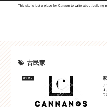
This site is just a place for Canaan to write about building
古民家
建て替え
さ
す
で