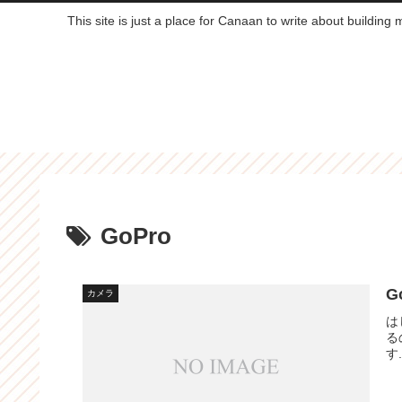
This site is just a place for Canaan to write about building
GoPro
G
カメラ
は
る
す.