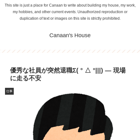
This site is just a place for Canaan to write about building my house, my work,
my hobbies, and other current events. Unauthorized reproduction or
duplication of text or images on this site is strictly prohibited.
Canaan's House
優秀な社員が突然退職Σ( ° △ °|||) ― 現場
に走る不安
仕事