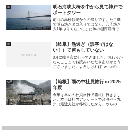
さんに伺わせていただきました。エンジ
ンオイルは...
明石海峡大橋を中から見て神戸で
旅
ポートタワー
前回の高砂観光からの帰りです。たこ磯
で明石焼きタコ入りではなく、穴子焼き
入1年ぶりくらいにまた魚の棚商店街で明
石焼き食べました。前とは違って今度は
たこ磯というお店です。前回はあまりに
も行列ができて諦めたのですが、今回は
【岐阜】熱過ぎ（誤字ではな
旅
すぐ案内されました。舞...
い！）て何もしていない
8月に岐阜市に行ってきました。おわりか
なんここまでお読みいただきありがとう
ございました。よろしければTwitterのフ
ォローもお願いします。・・・いや、流
石にあかんのでもう少し書きます。免許
の都合で平日休まなければならなかった
【箱根】雨の中社員旅行 in 2025
仕事
ので金曜日に休...
年度
今年は早めの社員旅行で箱根に行きまし
た。本当は社内アンケートで台湾やら九
州（最近支社が移転したから）やらのは
ずだったのですが・・・どうも弊社と提
携しているリゾートトラストからお誘い
があったらしく、急遽箱根になりまし
た。（海外行きたかったな）...