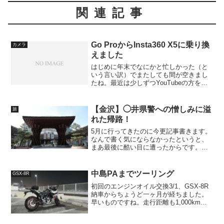
関連記事
Go ProからInsta360 X5に乗り換
カメラ
えました
はじめに年末でなにかと忙しかった（と
いう言い訳）でまたしても間が空きまし
たね。最近は少しずつYouTubeの方を更
新しているのでそちらも合わせて見てく
ださい。それはともかく年内最後の記事
です。年内に一旦上げてしまいたかった
【金沢】◯井県警への憎しみに溢
旅
ので実は未完成です...
れた帰路！
5月に行ってきたのに今更記事書きます。
なんで書く気にならなかったというと、
まあ最後に酷い目に遭ったからです。よ
うやく車も手に入れたのでGWの代休で金
沢に行ってきました。行ったのは定番の
兼六園とその周辺を少しだけです。まず
中島PAまでツーリング
GSX-8R
は定番の兼六園。行っ...
初回のエンジンオイル交換3/1、GSX-8R
納車からちょうど一ヶ月が経ちました。
早いものですね。走行距離も1,000kmを
超えたため、初回のエンジンオイル交換
＆点検のため、購入したバイクショップ