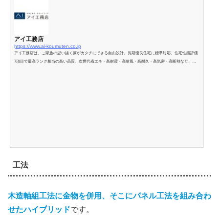
アイ工務店
https://www.ai-koumuten.co.jp
アイ工務店は、ご家族の思い描く夢がカタチにできる自由設計、長期優良住宅に標準対応、住宅性能評価
7項目で最高ランク相当の高い品質、次世代省エネ・高耐震・高耐風・高耐久・高気密・高断熱など、安
全で快適な住まいを適正価格でご提供する、ご家族の夢のマイホームをグッと身近にする住宅メーカーで
す。
工法
木造軸組工法に金物を併用、そこにパネル工法を組み合わ
せたハイブリッド
です。