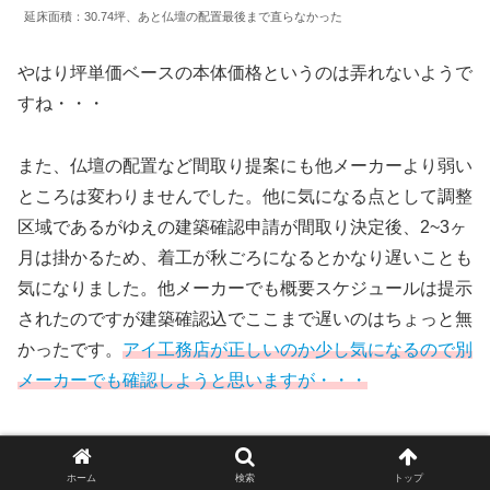
延床面積：30.74坪、あと仏壇の配置最後まで直らなかった
やはり坪単価ベースの本体価格というのは弄れないようで
すね・・・
また、仏壇の配置など間取り提案にも他メーカーより弱い
ところは変わりませんでした。他に気になる点として調整
区域であるがゆえの建築確認申請が間取り決定後、2~3ヶ
月は掛かるため、着工が秋ごろになるとかなり遅いことも
気になりました。他メーカーでも概要スケジュールは提示
されたのですが建築確認込でここまで遅いのはちょっと無
かったです。
アイ工務店が正しいのか少し気になるので別
メーカーでも確認しようと思いますが・・・
終わりに
ホーム
検索
トップ