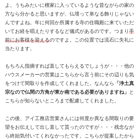
よ。うちみたいに檀家に入っているような昔ながらの家の
方なら分かると思いますが、仏壇って単なる飾りじゃない
んですよね。年に何回か所属する寺の住職殿に来ていただ
いてお経を唱えたりするなど儀式があるのです。つまり
手
前にお客様を迎える
のですよ。この位置では流石に失礼に
当たります。
もちろん指摘すれば直してもらえるでしょうが・・・他の
ハウスメーカーの営業はこちらから言う前にその辺りも気
をつけて間取りを作成してくれました。なんなら
「浄土真
宗なので仏間の方角が東か南である必要がありますね」
と
こちらが知らないところまで配慮してくれました。
この後、アイ工務店営業さんには何度か異なる間取りの要
望をお伝えして出し直して貰ったのですが・・・残念なが
ら終始気付いてくれなかったです。こちらが提案したから