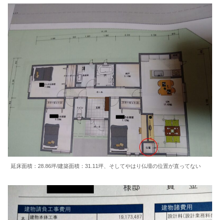
延床面積：28.86坪/建築面積：31.11坪、そしてやはり仏壇の位置が直ってない