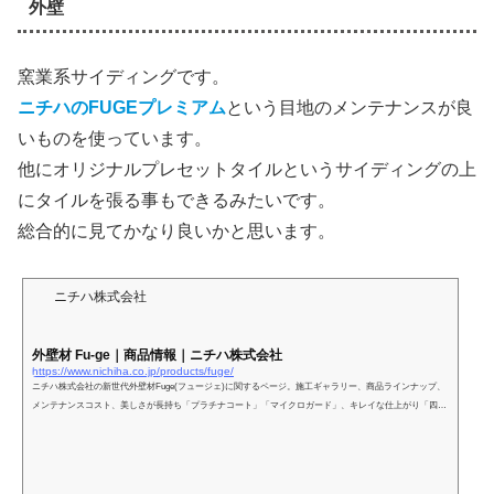
外壁
窯業系サイディングです。
ニチハのFUGEプレミアム
という目地のメンテナンスが良
いものを使っています。
他にオリジナルプレセットタイルというサイディングの上
にタイルを張る事もできるみたいです。
総合的に見てかなり良いかと思います。
ニチハ株式会社
外壁材 Fu-ge｜商品情報｜ニチハ株式会社
https://www.nichiha.co.jp/products/fuge/
ニチハ株式会社の新世代外壁材Fuge(フュージェ)に関するページ。施工ギャラリー、商品ラインナップ、
メンテナンスコスト、美しさが長持ち「プラチナコート」「マイクロガード」、キレイな仕上がり「四方
合いじゃくり」、オフセットサイディング、Fu-ge動画、ニチハの受賞歴を紹介。